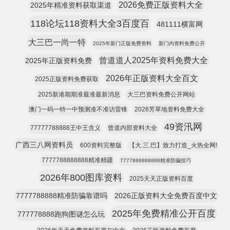
2026免费正版资料大全
2025年精准资料获取渠道
118论坛118资料大全3百度百
481111横富网
大三巴一尚一特
2025年新门正版免费资料
新门内资料免费公开
曾道道人2025年资料免费大全
2025年正版资料免费
2026年正版资料大全百文
2025正版资料免费获取
2025新港期期准最准最新消息
大三巴资料免费公开网站
澳门一码一特一中预测准不准访雷锋
2026芳草地资料免费大全
49资汛网
77777788888王中王含义
曾道内部资料大全
广西三八网资料员
600资料完整版
【大.三.巴】致力打造_火热全网!
7777788888888精准精疆
7777888888888精准防骗技巧
2026年800图库资料
2025天天正版资料百度
7777788888精准防骗靠谱吗
2026正版资料大全免费百度中文
2025年免费精准公开百度
777778888跑狗图谜怎么玩