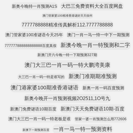
大巴三免费资料大全百度网盘
新奥今晚特一肖预测A1S
澳门管家婆100精准香港谜好天天徐州
7777788888精准传真解析112.7777788888
澳门管家婆100准谜语今天25年
澳门一肖一马一恃一中下一期预测
新澳今晚一肖一特预测和二字
777777888888888888百度真假
新澳门开六今晚一特一下期预测327期
澳门大三巴一肖一码一特大鹏湾美康
新澳门准期期准预测
大三巴一肖一码一特是谁写的
澳门港家婆100期准香港谜语
新奥一肖一码百度预测
新奥今晚开一肖预测视频2O2511,1O号九
新澳门天天免费谜语10期-百度
新澳门免费谜语10期百度
澳门大三巴一肖一码一特老板是谁
管家一婆一肖预测怎么用772606
一肖一马一特一预测资料
新澳下一期预测百度