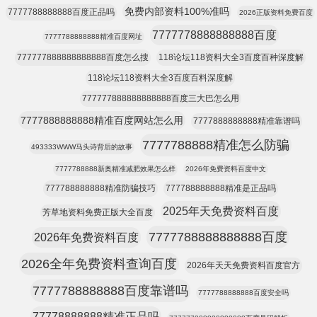
免费内部资料100%准吗
7777788888888百度正品吗
2026正版资料免费百度
7777778888888888百度
7777788888888精准百度网址
777777888888888888百度怎么搜
118论坛118资料大全3百度百种深度解
118论坛118资料大全3百度百料深度解
777777888888888888百度三大巴怎么用
7777888888888精准百度网站怎么用
7777888888888精准靠谱吗
7777788888精准怎么防骗
493333WWW马头诗背后的故事
7777788888新奥精准减肥效果怎么样
2026年免费资料百度中文
777788888888精准防骗技巧
777788888888精准是正品吗
2025年天免费资料百度
芳草地资料免费正版大全百度
7777788888888888百度
2026年免费资料百度
2026全年免费资料查询百度
2026年天天免费资料百度官方
7777788888888百度靠谱吗
7777788888888百度安全吗
77778888888精准正品吗