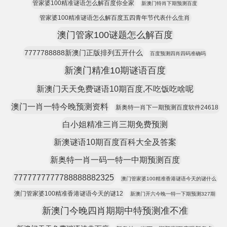
管家婆100精准谜语怎么解百度你全家
新澳门特肖下期预测百度
管家婆100精准谜语怎么解百度五四青年节代表什么生肖
澳门管家100谜题怎么解百度
7777788888新澳门正版排列五开什么
百度预测四肖四码准确吗
新澳门精准10期谜语百度
新澳门天天免费谜语10期百度,不吃饭吃啥呢
澳门一肖一特今晚预测资料
新奥特一肖下一期预测百度软件24618
白小姐精准三肖三期免费预测
新澳谜语10期百度百科大全及答案
新奥特一肖一码一特一中期预测百度
7777777777788888882325
澳门管家婆100精准香港谜语今天的谜什么
澳门管家婆100精准香港谜语今天的谜12
新澳门开六今晚一特一下期预测327期
新澳门今晚四肖期期中特预测准不准