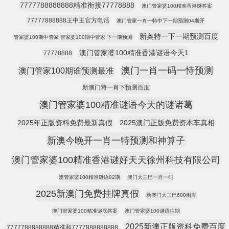
7777788888888精准衔接77778888
澳门管家婆100精准香港谜答案
77777888888王中王官方电话
澳门管家一肖一特中下一期预测04期开
新奥特一下一期预测百度
管家婆100期中管家 管家婆100期中管家 下一期预测
澳门管家婆100精准香港谜语今天1
77778888
澳门一肖一码一恃预测
澳门管家100期谁预测最准
新澳门特一肖下预测百度
澳门管家婆100精准谜语今天的谜诸葛
2025年正版资料免费最新真假
2025澳门正版免费资本车真相
新澳今晚开一肖一特预测和神算子
澳门管家婆100精准香港谜好天天徐州科技有限公司
澳管家婆100精准谜语82期
澳门大三巴一肖一码
2025新澳门免费挂牌真假
新澳门大三巴600图库
澳门管家婆100精准谜底答案
澳门管家婆100谜语往期
2025新澳正版资科免费百度
7777788888888精准和7777888888888