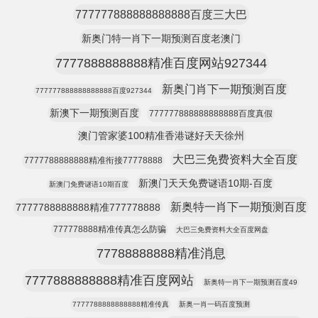
777777888888888888百度三大巴
新奥门特一肖下一期预测百度老澳门
7777888888888精准百度网站927344
新奥门肖下一期预测百度
777777888888888888百度927344
新澳下一期预测百度
777777888888888888百度真假
澳门管家婆100精准香港谜好天天徐州
大巴三免费资料大全百度
7777788888888精准衔接77778888
新澳门天天免费谜语10期-百度
新澳门免费谜语10期百度
新奥特一肖下一期预测百度
7777788888888精准777778888
777778888精准传真怎么防骗
大巴三免费资料大全百度网盘
77788888888精准消息
7777888888888精准百度网站
新奥特一肖下一期预测百度49
7777788888888888精准传真
新奥一肖一码百度预测