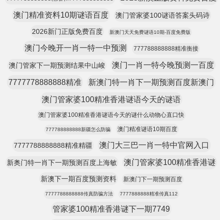
澳门精准资料10期谜语百度
澳门管家婆100谜语答案头码诗
2026新门正版免费百度
新澳门天天免费谜语10期-百度免费版
澳门今晚开一肖一特一中预测
777788888888精准衡接
澳门一肖一特今晚预测一百度
澳门管家下一期预测结果中山峻
7777778888888精准
新澳门特一肖下一期预测百度新澳门
澳门管家婆100精准香港谜语今天的谜语
澳门管家婆100精准香港谜语今天的谜什么动物心直口快
澳门精准谜语10期百度
777788888888新疆怎么防骗
澳门大三巴一肖一特中官网入口
7777788888888精准精疆
澳门管家婆100精准香港谜
新奥门特一肖下一期预测百度上海敏
新澳下一期百度预测资料
新澳门下一期预测百度
7777788888888传真防骗方法
7777888888精准传真112
管家婆100精准香港谜下一期7749