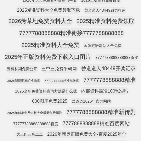
2026年天天免费资料百度与中文
2026正版资料免费百度
2025精准资料大全免费领取下载
曾道道人48449致力打造
2026芳草地免费资料大全
2025精准资料免费领取
7777788888888精准街接7777788888888
2025精准资料大全免费
金牌谜语网站大全免费
2025年正版资料免费下载入口图片
7777788888888888衔接
曾道道人48449开奖记录
三中三免费平码网
资料长期免费公开
7777778888888精准
2025新期期准的准确率
7777788888精准免传真
内部资料最准100%准吗
2025全年免费资料杳询方法是什么呢
600图库兔费2025
曾道道2026年官方网站
7777788888888精准新传剧
2025年精准免费资料大全最新免费领取
7777888888888精准百度网站
77777788888888888百度
2026年新奥正版免费大全-百度2025年全
大三巴三肖二二