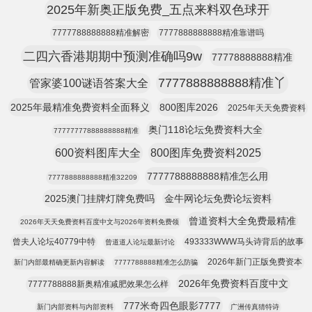
2025年新奥正版免费_五点来料双色球开
7777788888888精准解密
7777888888888精准靠谱吗
二四六香港期期中预测准确吗9w
77778888888精准
7777888888888精准丫
管家婆100谜语答案大全
2025年最精准免费资料全面释义
800图库2026
2025年天天免费资料
奥门118论坛免费资料大全
77777777888888888精准
600资料图库大全
800图库免费资料2025
7777788888888精准怎么用
7777888888888精准32209
2025澳门挂牌灯牌免费吗
金牛网论坛免费论坛资料
曾道资料大全免费最精准
2026年天天免费资料百度中文与2026年资料免费领
曾夫人论坛40779中特
493333WWW马头诗背后的故事
曾道道人论坛最新讨论
2026年新门正版免费资本
新门内部最精确更新内容解读
7777788888精准怎么防骗
2026年免费资料百度中文
7777788888新奥精准减肥效果怎么样
777米奇四色眼影7777
新门内部资料与内部资料
广洲传真猜特诗