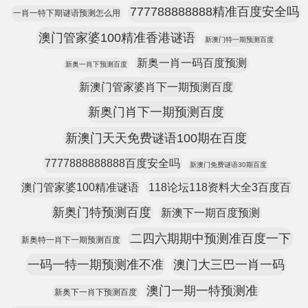
777788888888精准百度安全吗
一肖一特下期谜语预测怎么用
澳门管家婆100精准香港谜语
新澳门特一期预测百度
新奥一肖一码百度预测
新奥一肖下预测百度
新澳门管家婆肖下一期预测百度
新奥门肖下一期预测百度
新澳门天天免费谜语100期在百度
7777888888888百度安全吗
新澳门免费谜语30期百度
澳门管家婆100精准谜语
118论坛118资料大全3百度百
新奥门特预测百度
新澳下一期百度预测
二四六期期中预测准百度一下
新奥特一肖下一期预测百度
一码一特一期预测准不准
澳门大三巴一肖一码
澳门一期一特预测准
新奥下一肖下预测百度