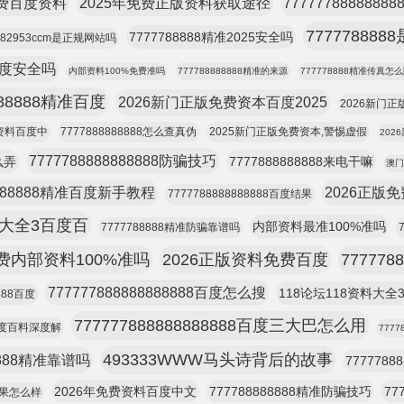
免费百度资料
2025年免费正版资料获取途径
777777888888
77777888
7777788888精准2025安全吗
2953ccm是正规网站吗
准百度安全吗
内部资料100%免费准吗
777788888888精准的来源
777778888精准传真怎
888888精准百度
2026新门正版免费资本百度2025
2026新门正
版资料百度中
7777888888888怎么查真伪
2025新门正版免费资本,警惕虚假
202
7777788888888888防骗技巧
么弄
7777888888888来电干嘛
澳门
8888888精准百度新手教程
2026正版
7777788888888888百度结果
料大全3百度百
内部资料最准100%准吗
7777788888精准防骗靠谱吗
费内部资料100%准吗
2026正版资料免费百度
77777
777777888888888888百度怎么搜
118论坛118资料大
8888百度
777777888888888888百度三大巴怎么用
百度百料深度解
777
493333WWW马头诗背后的故事
88888精准靠谱吗
777778
2026年免费资料百度中文
777788888888精准防骗技巧
77
效果怎么样