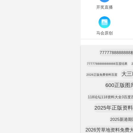
开奖直播
马会原创
7777788888
7777788888888888百度结果
大三
2026正版免费资料百度
600正版图
118论坛118资料大全3百度
2025年正版资
2025新港
2026芳草地资料免费