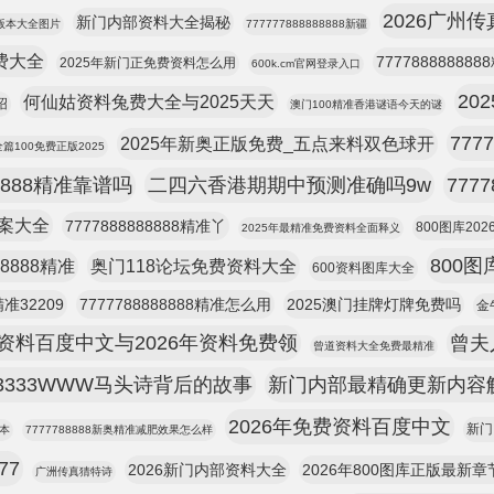
2026广州
新门内部资料大全揭秘
新版本大全图片
777777888888888新疆
费大全
7777888888
2025年新门正免费资料怎么用
600k.cm官网登录入口
20
何仙姑资料兔费大全与2025天天
绍
澳门100精准香港谜语今天的谜
777
2025年新奥正版免费_五点来料双色球开
篇100免费正版2025
88888精准靠谱吗
二四六香港期期中预测准确吗9w
777
答案大全
7777888888888精准丫
800图库202
2025年最精准免费资料全面释义
800图
88888精准
奥门118论坛免费资料大全
600资料图库大全
精准32209
7777788888888精准怎么用
2025澳门挂牌灯牌免费吗
金
费资料百度中文与2026年资料免费领
曾夫
曾道资料大全免费最精准
93333WWW马头诗背后的故事
新门内部最精确更新内容
2026年免费资料百度中文
新门
资本
7777788888新奥精准减肥效果怎么样
77
2026新门内部资料大全
2026年800图库正版最新章
广洲传真猜特诗