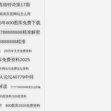
传真猜特诗第17期
888精准百度网站怎么用
25年800图库免费下载
7788888888精准解密
78888888精准
6
2025年天天免费资料
库免费资料2025
牛网论坛免费论坛资料
人论坛40779中特
解读
7777788888精准怎么防骗
内部资料与内部资料
节
800图库2026免费资料