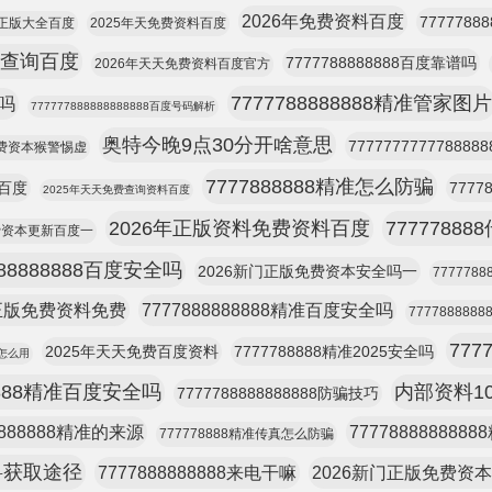
2026年免费资料百度
7777788
正版大全百度
2025年天免费资料百度
料查询百度
7777788888888百度靠谱吗
2026年天天免费资料百度官方
7777788888888精准管家图片
品吗
777777888888888888百度号码解析
奥特今晚9点30分开啥意思
777777777778888
免费资本猴警惕虚
7777888888精准怎么防骗
全百度
777
2025年天天免费查询资料百度
2026年正版资料免费资料百度
7777788
费资本更新百度一
8888888888百度安全吗
2026新门正版免费资本安全吗一
777778
年正版免费资料免费
7777888888888精准百度安全吗
77778888
777
2025年天天免费百度资料
7777788888精准2025安全吗
度怎么用
88888精准百度安全吗
内部资料1
7777788888888888防骗技巧
8888888精准的来源
777788888888
777778888精准传真怎么防骗
料获取途径
7777888888888来电干嘛
2026新门正版免费资