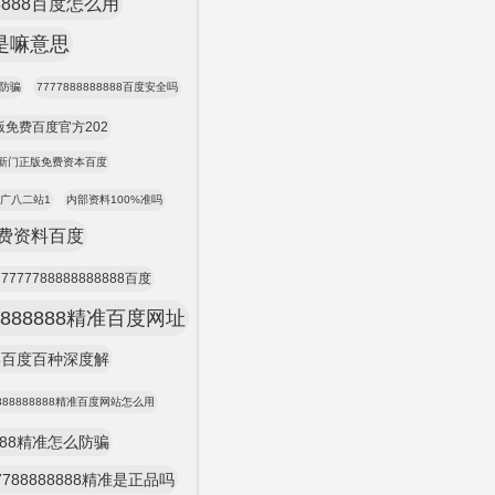
888888百度怎么用
88是嘛意思
么防骗
7777888888888百度安全吗
版免费百度官方202
6新门正版免费资本百度
广八二站1
内部资料100%准吗
免费资料百度
77777788888888888百度
88888888精准百度网址
全3百度百种深度解
7888888888精准百度网站怎么用
8888精准怎么防骗
7788888888精准是正品吗